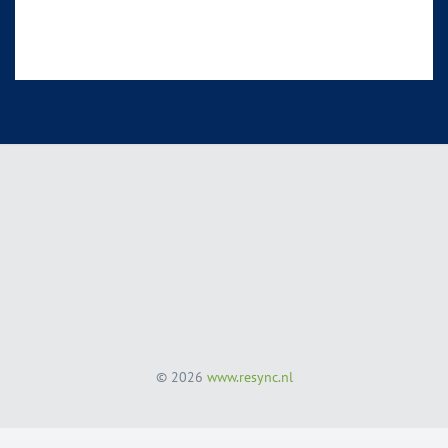
© 2026
www.resync.nl