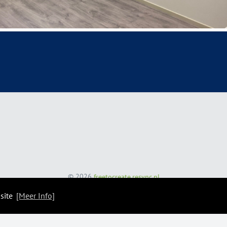
© 2026
freetocreate.resync.nl
 site
[Meer Info]