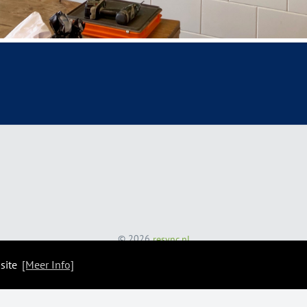
© 2026
resync.nl
 site
[Meer Info]