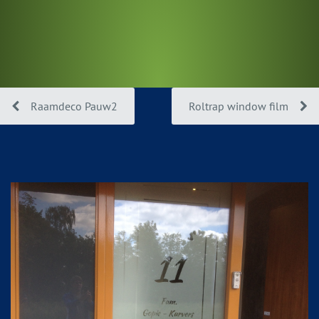
Raamdeco Pauw2
Roltrap window film