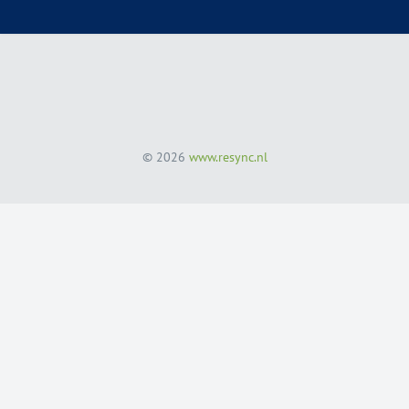
© 2026
www.resync.nl