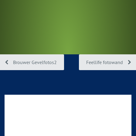
Brouwer Gevelfotos2
Feellife fotowand